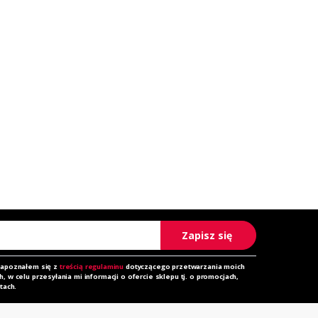
Zapisz się
zapoznałem się z
treścią regulaminu
dotyczącego przetwarzania moich
 w celu przesyłania mi informacji o ofercie sklepu tj. o promocjach,
tach.