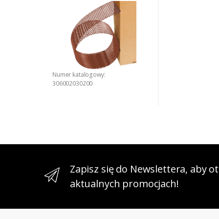
(1x60 mb)
Numer katalogowy:
306002030200
Zapisz się do Newslettera, aby 
aktualnych promocjach!