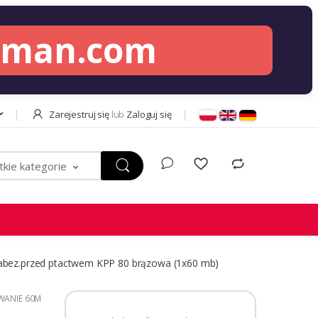
lman.com
Zarejestruj się
lub
Zaloguj się
kie kategorie
bez.przed ptactwem KPP 80 brązowa (1x60 mb)
WANIE 60M