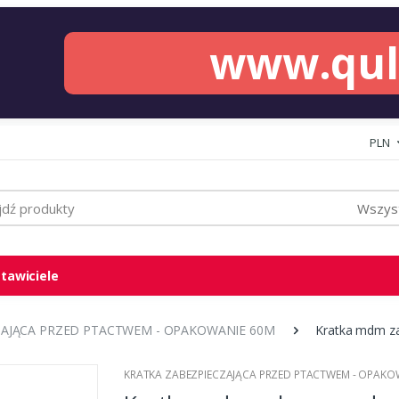
www.qu
PLN
Wszyst
tawiciele
ZAJĄCA PRZED PTACTWEM - OPAKOWANIE 60M
Kratka mdm za
KRATKA ZABEZPIECZAJĄCA PRZED PTACTWEM - OPAKO