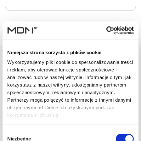
Niniejsza strona korzysta z plików cookie
Wykorzystujemy pliki cookie do spersonalizowania treści
i reklam, aby oferować funkcje społecznościowe i
Warianty
Opis
Specyfikacja
Wysył
analizować ruch w naszej witrynie. Informacje o tym, jak
korzystasz z naszej witryny, udostępniamy partnerom
społecznościowym, reklamowym i analitycznym.
PRODUKT
JM
ILOŚĆ
Partnerzy mogą połączyć te informacje z innymi danymi
otrzymanymi od Ciebie lub uzyskanymi podczas
korzystania z ich usług.
Kominek Virtum
125 dachówka -
szt
–
08 ceglasty
Wybór
Niezbędne
zgody