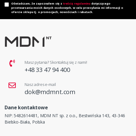
Oświadczam, że zapoznałem się z
treścią regulaminu
dotyczącego
przetwarzania moich danych osobowych, w celu przesyłania mi informacji o
ofercie sklepu tj. o promocjach, nowościach i rabatach.
Masz pytania? Skontaktuj się z nami!
+48 33 47 94 400
Nasz adres e-mail
dok@mdmnt.com
Dane kontaktowe
NIP: 5482614481, MDM NT sp. z o.o., Bestwińska 143, 43-346
Bielsko-Biała, Polska