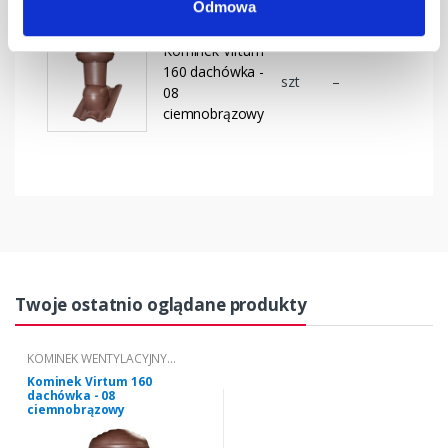
Odmowa
Kominek Virtum
160 dachówka -
szt
–
08
ciemnobrązowy
Twoje ostatnio oglądane produkty
KOMINEK WENTYLACYJNY
VIRTUM® TYP 08
Kominek Virtum 160
dachówka - 08
ciemnobrązowy