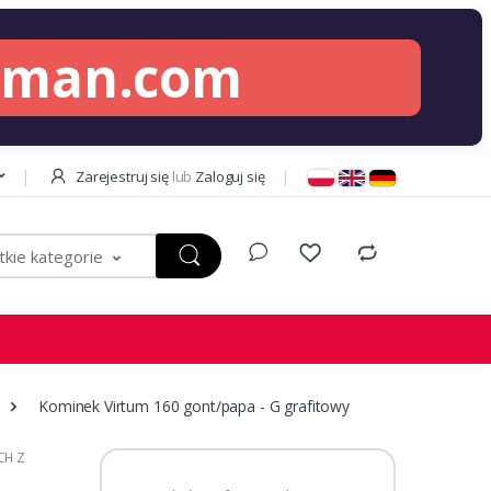
lman.com
Zarejestruj się
lub
Zaloguj się
kie kategorie
Kominek Virtum 160 gont/papa - G grafitowy
CH Z