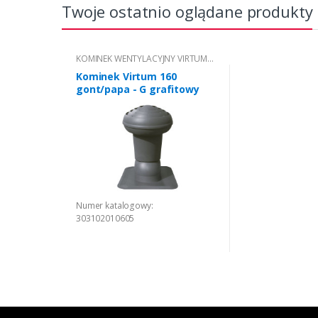
Twoje ostatnio oglądane produkty
KOMINEK WENTYLACYJNY VIRTUM®
DO POKRYĆ PŁASKICH Z
Kominek Virtum 160
GONTU/PAPY
gont/papa - G grafitowy
Numer katalogowy:
303102010605