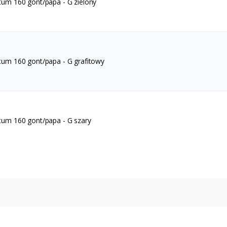
tum 160 gont/papa - G zielony
tum 160 gont/papa - G grafitowy
tum 160 gont/papa - G szary