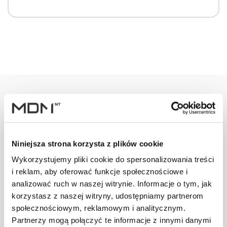
Warianty
Opis
Specyfikacja
Wysył
Niniejsza strona korzysta z plików cookie
PRODUKT
JM
ILOŚĆ
Wykorzystujemy pliki cookie do spersonalizowania treści
i reklam, aby oferować funkcje społecznościowe i
Kominek
analizować ruch w naszej witrynie. Informacje o tym, jak
Virtum 125
korzystasz z naszej witryny, udostępniamy partnerom
szt
–
dachówka - 03
społecznościowym, reklamowym i analitycznym.
ceglasty
Partnerzy mogą połączyć te informacje z innymi danymi