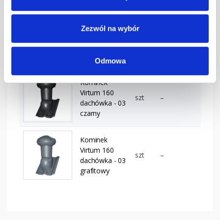
Kominek
Zezwól na wybór
Virtum 160
szt
–
dachówka - 03
brązowy
Odmowa
Kominek
Virtum 160
szt
–
dachówka - 03
czarny
Kominek
Virtum 160
szt
–
dachówka - 03
grafitowy