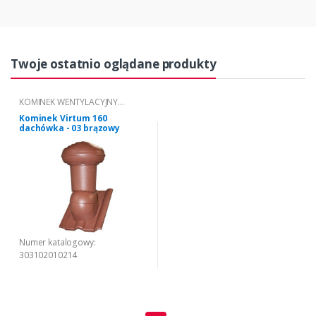
Twoje ostatnio oglądane produkty
KOMINEK WENTYLACYJNY
VIRTUM® TYP 03
Kominek Virtum 160
dachówka - 03 brązowy
Numer katalogowy:
303102010214