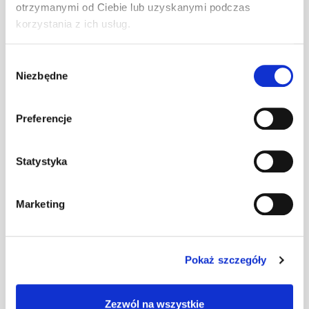
otrzymanymi od Ciebie lub uzyskanymi podczas
korzystania z ich usług.
Kominek Virtum
125 dachówka -
szt
–
09 czarny
Wybór
Niezbędne
zgody
Kominek Virtum
125 dachówka -
Preferencje
szt
–
09
ciemnobrązowy
Statystyka
Kominek Virtum
125 dachówka -
szt
–
Marketing
09 grafitowy
Pokaż szczegóły
Kominek Virtum
160 dachówka -
szt
–
09 ceglasty
Zezwól na wszystkie