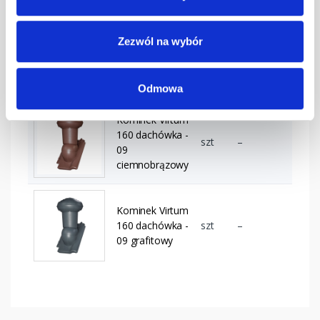
Zezwól na wybór
Kominek Virtum
160 dachówka -
szt
–
09 czarny
Odmowa
Kominek Virtum
160 dachówka -
szt
–
09
ciemnobrązowy
Kominek Virtum
160 dachówka -
szt
–
09 grafitowy