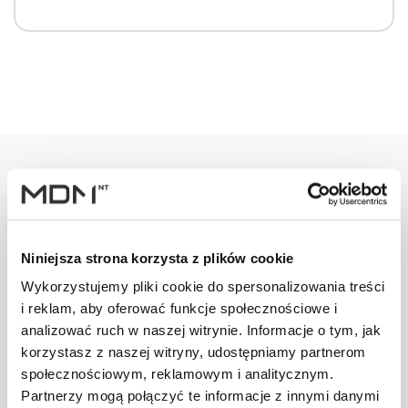
Warianty
Opis
Specyfikacja
Wysył
Niniejsza strona korzysta z plików cookie
PRODUKT
JM
ILOŚĆ
Wykorzystujemy pliki cookie do spersonalizowania treści
i reklam, aby oferować funkcje społecznościowe i
analizować ruch w naszej witrynie. Informacje o tym, jak
Kominek Virtum
korzystasz z naszej witryny, udostępniamy partnerom
125 dachówka -
szt
–
społecznościowym, reklamowym i analitycznym.
09 ceglasty
Partnerzy mogą połączyć te informacje z innymi danymi