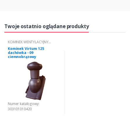
Twoje ostatnio oglądane produkty
KOMINEK WENTYLACYJNY
VIRTUM® TYP 09
Kominek Virtum 125
dachówka - 09
ciemnobrązowy
Numer katalogowy:
303101010420