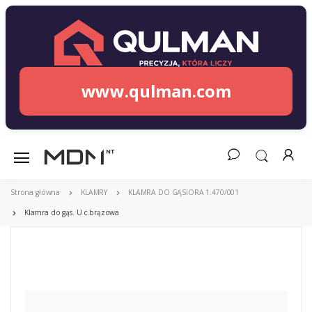
www.qulman.com
Strona główna
KLAMRY
KLAMRA DO GĄSIORA 1.470/001
Klamra do gąs. U c.brązowa