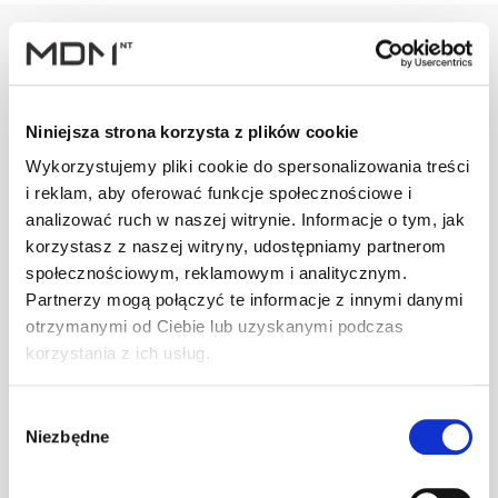
Warianty
Opis
Specyfikacja
Wysył
Niniejsza strona korzysta z plików cookie
Wykorzystujemy pliki cookie do spersonalizowania treści
PRODUKT
JM
ILOŚĆ
i reklam, aby oferować funkcje społecznościowe i
analizować ruch w naszej witrynie. Informacje o tym, jak
korzystasz z naszej witryny, udostępniamy partnerom
Klamra do gąs.
społecznościowym, reklamowym i analitycznym.
szt
–
U c.brązowa
Partnerzy mogą połączyć te informacje z innymi danymi
otrzymanymi od Ciebie lub uzyskanymi podczas
korzystania z ich usług.
Klamra do gąs.
szt
–
Wybór
U ceglasta
Niezbędne
zgody