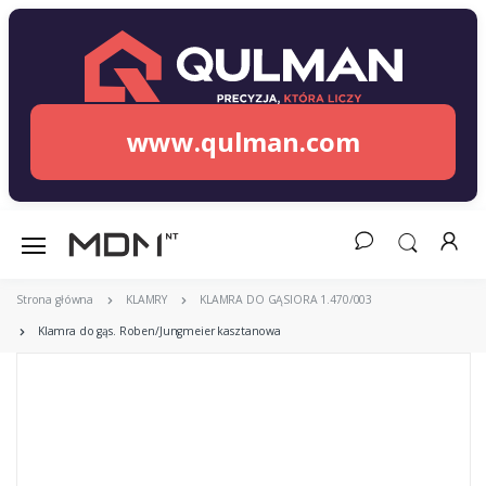
www.qulman.com
Strona główna
KLAMRY
KLAMRA DO GĄSIORA 1.470/003
Klamra do gąs. Roben/Jungmeier kasztanowa