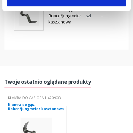
Klamra do gąs.
Roben/Jungmeier
szt
–
kasztanowa
Twoje ostatnio oglądane produkty
KLAMRA DO GĄSIORA 1.470/003
Klamra do gąs.
Roben/Jungmeier kasztanowa