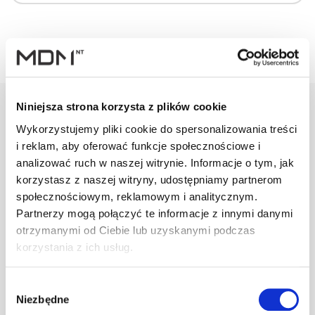
Niniejsza strona korzysta z plików cookie
Wykorzystujemy pliki cookie do spersonalizowania treści
Warianty
Opis
Specyfikacja
Wysył
i reklam, aby oferować funkcje społecznościowe i
analizować ruch w naszej witrynie. Informacje o tym, jak
korzystasz z naszej witryny, udostępniamy partnerom
społecznościowym, reklamowym i analitycznym.
PRODUKT
JM
ILOŚĆ
Partnerzy mogą połączyć te informacje z innymi danymi
otrzymanymi od Ciebie lub uzyskanymi podczas
Klamra do gąs.
korzystania z ich usług.
Roben/Jungmeier
szt
–
c.brązowa
Wybór
Niezbędne
zgody