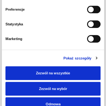
Klamra do gąs.
Roben/Jungmeier
szt
–
Preferencje
ceglasta
Statystyka
Klamra do gąs.
Roben/Jungmeier
szt
–
Marketing
czarna
Klamra do gąs.
Pokaż szczegóły
Roben/Jungmeier
szt
–
czerwona
Zezwól na wszystkie
Klamra do gąs.
Zezwól na wybór
Roben/Jungmeier
szt
–
grafitowa
Odmowa