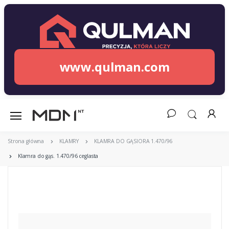
www.qulman.com
Strona główna
KLAMRY
KLAMRA DO GĄSIORA 1.470/96
Klamra do gąs. 1.470/96 ceglasta