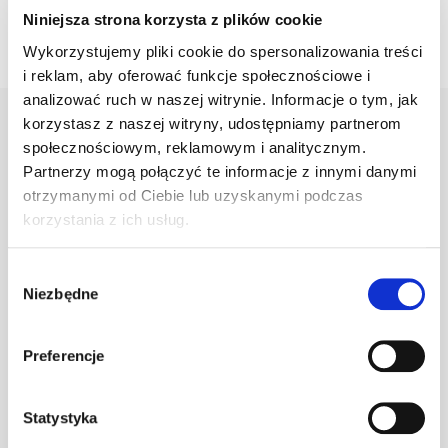
Niniejsza strona korzysta z plików cookie
Wykorzystujemy pliki cookie do spersonalizowania treści
i reklam, aby oferować funkcje społecznościowe i
analizować ruch w naszej witrynie. Informacje o tym, jak
korzystasz z naszej witryny, udostępniamy partnerom
społecznościowym, reklamowym i analitycznym.
Warianty
Opis
Specyfikacja
Wysył
Partnerzy mogą połączyć te informacje z innymi danymi
otrzymanymi od Ciebie lub uzyskanymi podczas
korzystania z ich usług.
PRODUKT
JM
ILOŚĆ
Wybór
Niezbędne
zgody
Klamra do gąs.
1.470/96
szt
–
c.brązowa
Preferencje
Statystyka
Klamra do gąs.