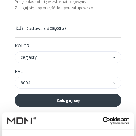
Przeglądasz ofertę w trybie katalogowym.
Zaloguj się, aby przejść do trybu zakupowego.
Dostawa od
25,00 zł
KOLOR
ceglasty
RAL
8004
Zaloguj się
Przechowalnia
Porównywarka