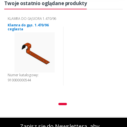
Twoje ostatnio oglądane produkty
KLAMRA DO GĄSIORA 1.470/96
Klamra do gąs. 1.470/96
ceglasta
Numer katalogowy:
910000000544
Zapisz się do Newslettera, aby