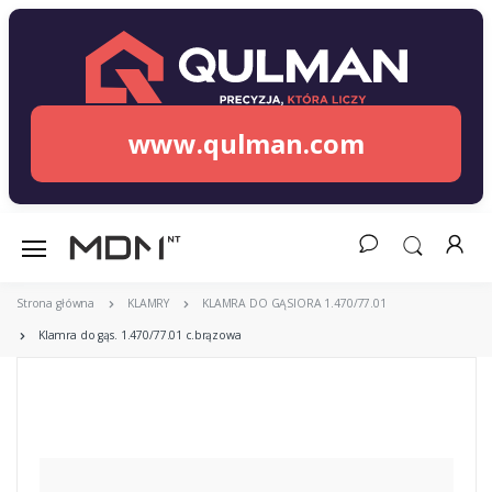
www.qulman.com
Strona główna
KLAMRY
KLAMRA DO GĄSIORA 1.470/77.01
Klamra do gąs. 1.470/77.01 c.brązowa