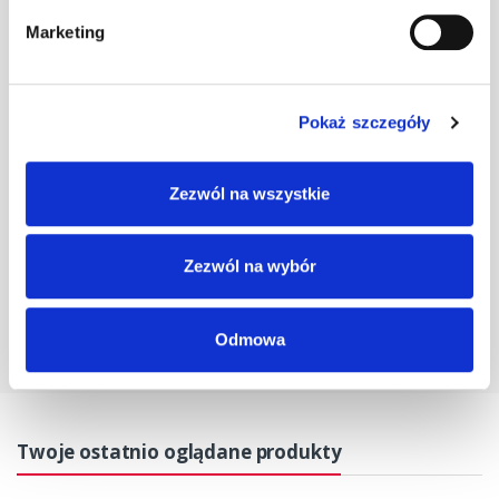
Marketing
Klamra do gąs.
1.470/77.01
szt
–
czarna
Pokaż szczegóły
Klamra do gąs.
Zezwól na wszystkie
1.470/77.01
szt
–
grafit
Zezwól na wybór
Odmowa
Twoje ostatnio oglądane produkty