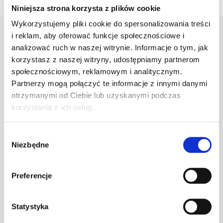
Niniejsza strona korzysta z plików cookie
Wykorzystujemy pliki cookie do spersonalizowania treści
i reklam, aby oferować funkcje społecznościowe i
analizować ruch w naszej witrynie. Informacje o tym, jak
Warianty
Opis
Specyfikacja
Wysył
korzystasz z naszej witryny, udostępniamy partnerom
społecznościowym, reklamowym i analitycznym.
Partnerzy mogą połączyć te informacje z innymi danymi
otrzymanymi od Ciebie lub uzyskanymi podczas
PRODUKT
JM
ILOŚĆ
korzystania z ich usług.
Klamra do gąs.
Wybór
1.470/77.01
szt
–
Niezbędne
zgody
c.brązowa
Preferencje
Klamra do gąs.
1.470/77.01
szt
–
Statystyka
ceglasta