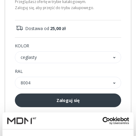
Przeglądasz ofertę w trybie katalogowym.
Zaloguj się, aby przejść do trybu zakupowego.
Dostawa od
25,00 zł
KOLOR
ceglasty
RAL
8004
Zaloguj się
Przechowalnia
Porównywarka