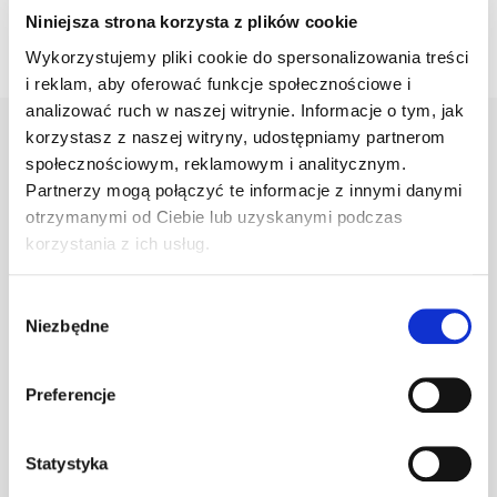
Niniejsza strona korzysta z plików cookie
Wykorzystujemy pliki cookie do spersonalizowania treści
i reklam, aby oferować funkcje społecznościowe i
analizować ruch w naszej witrynie. Informacje o tym, jak
korzystasz z naszej witryny, udostępniamy partnerom
społecznościowym, reklamowym i analitycznym.
Warianty
Opis
Specyfikacja
Wysył
Partnerzy mogą połączyć te informacje z innymi danymi
otrzymanymi od Ciebie lub uzyskanymi podczas
korzystania z ich usług.
PRODUKT
JM
ILOŚĆ
Wybór
Niezbędne
zgody
Klamra do gąs.
1.470/77
szt
–
c.brązowa
Preferencje
Statystyka
Klamra do gąs.