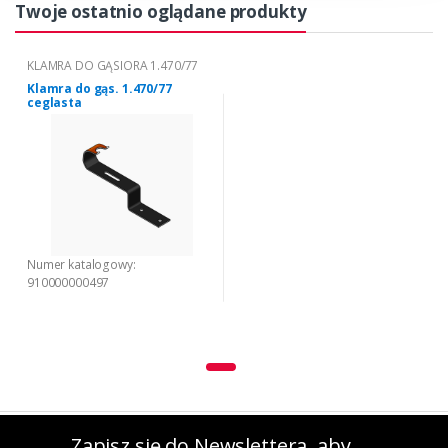
Twoje ostatnio oglądane produkty
KLAMRA DO GĄSIORA 1.470/77
Klamra do gąs. 1.470/77
ceglasta
Numer katalogowy:
910000000497
Zapisz się do Newslettera, aby