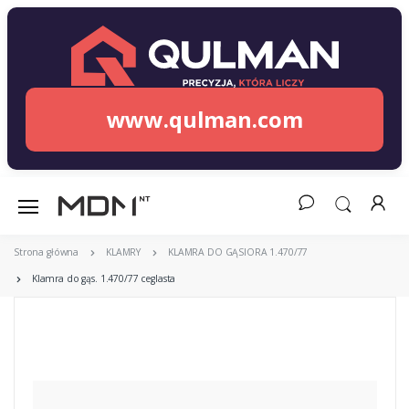
www.qulman.com
Strona główna
KLAMRY
KLAMRA DO GĄSIORA 1.470/77
Klamra do gąs. 1.470/77 ceglasta