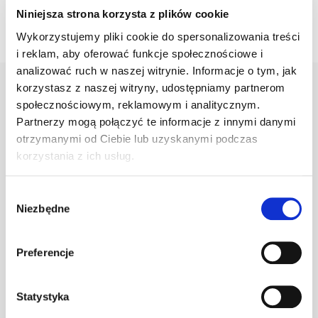
Niniejsza strona korzysta z plików cookie
Wykorzystujemy pliki cookie do spersonalizowania treści
i reklam, aby oferować funkcje społecznościowe i
analizować ruch w naszej witrynie. Informacje o tym, jak
korzystasz z naszej witryny, udostępniamy partnerom
społecznościowym, reklamowym i analitycznym.
Warianty
Opis
Specyfikacja
Wysył
Partnerzy mogą połączyć te informacje z innymi danymi
otrzymanymi od Ciebie lub uzyskanymi podczas
korzystania z ich usług.
PRODUKT
JM
ILOŚĆ
Wybór
Niezbędne
zgody
Klamra do gąs.
1.470/36
szt
–
c.brązowa
Preferencje
Statystyka
Klamra do gąs.