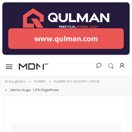
www.qulman.com
Strona główna
KLAMRY
KLAMRA DO GĄSIORA 1.470/36
Klamra do gąs. 1.470/36 grafitowa