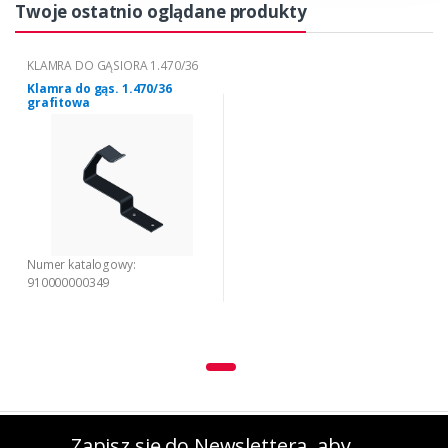
Twoje ostatnio oglądane produkty
KLAMRA DO GĄSIORA 1.470/36
Klamra do gąs. 1.470/36
grafitowa
Numer katalogowy:
910000000349
Zapisz się do Newslettera, aby