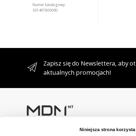
Numer katalogowy:
301467800000
Zapisz się do Newslettera, aby 
aktualnych promocjach!
Niniejsza strona korzysta
Masz pytania? Skontaktuj się z