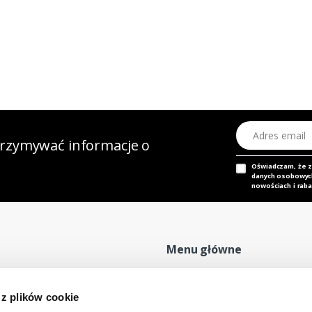
Adres email
otrzymywać informacje o
Oświadczam, że 
danych osobowych,
nowościach i raba
Menu główne
Strona główna
P
 z plików cookie
Nasz adres e-mail
Mapa sklepu
P