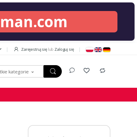
lman.com
Zarejestruj się
lub
Zaloguj się
kie kategorie