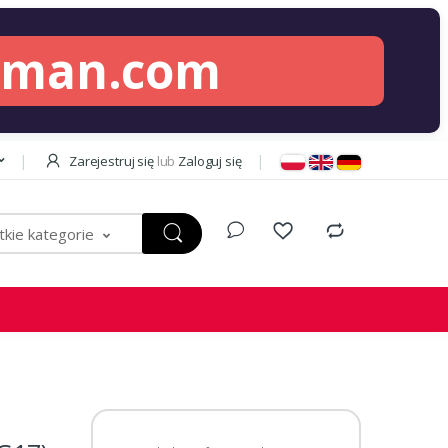
lman.com
Zarejestruj się
lub
Zaloguj się
kie kategorie