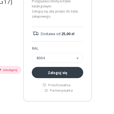
(G17)
Przeglądasz ofertę w trybie
katalogowym.
Zaloguj się, aby przejść do trybu
zakupowego.
Dostawa od
25,00 zł
RAL
8004
Udostępnij
Zaloguj się
Przechowalnia
Porównywarka