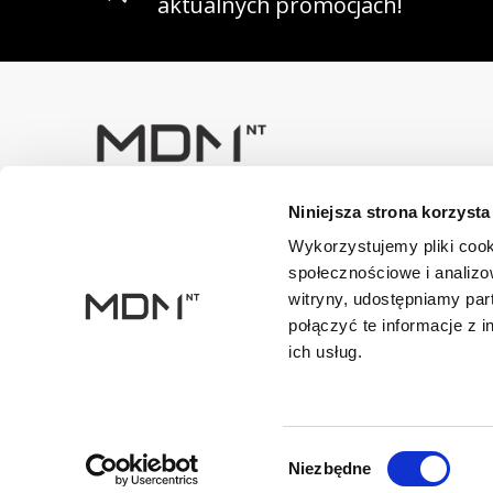
aktualnych promocjach!
Niniejsza strona korzysta
Masz pytania? Skontaktuj się z
nami!
Wykorzystujemy pliki cook
+48 33 47 94 400
społecznościowe i analizo
witryny, udostępniamy pa
Dane kontaktowe
połączyć te informacje z 
NIP: 5482614481, MDM NT sp. z o.o., Bestwińska 143, 43
ich usług.
Wybór
Niezbędne
zgody