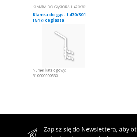
KLAMRA DO GĄSIORA 1.470/301
Klamra do gąs. 1.470/301
(G17) ceglasta
Numer katalogowy:
910000000330
Zapisz się do Newslettera, aby 