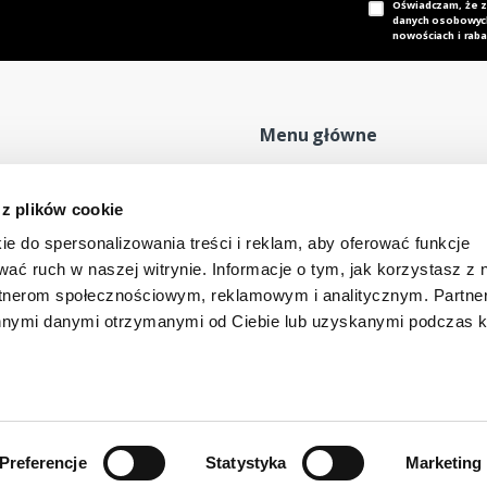
Oświadczam, że 
danych osobowych,
nowościach i raba
Menu główne
Strona główna
P
 z plików cookie
Nasz adres e-mail
Mapa sklepu
P
dok@mdmnt.com
ie do spersonalizowania treści i reklam, aby oferować funkcje
Moje konto
R
wać ruch w naszej witrynie. Informacje o tym, jak korzystasz z 
Promocje
R
rtnerom społecznościowym, reklamowym i analitycznym. Partn
Kontakt
innymi danymi otrzymanymi od Ciebie lub uzyskanymi podczas k
-346 Bielsko-Biała, Polska
Preferencje
Statystyka
Marketing