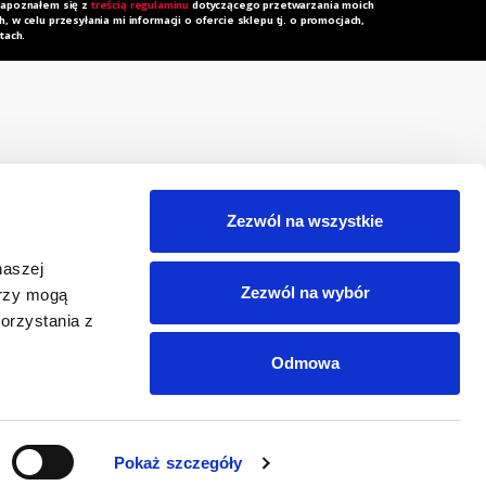
zapoznałem się z
treścią regulaminu
dotyczącego przetwarzania moich
 w celu przesyłania mi informacji o ofercie sklepu tj. o promocjach,
tach.
rzechowalnia
Zapytanie ofertowe
orównywarka
Do pobrania
Zezwól na wszystkie
egulamin
Polityka prywatności i
naszej
cookies
eklamacja
Zezwól na wybór
erzy mogą
RODO
orzystania z
Odmowa
Pokaż szczegóły