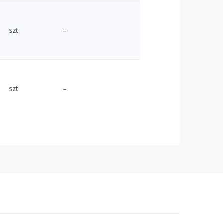
szt
–
szt
–