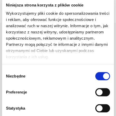
Niniejsza strona korzysta z plików cookie
Wykorzystujemy pliki cookie do spersonalizowania treści
i reklam, aby oferować funkcje społecznościowe i
analizować ruch w naszej witrynie. Informacje o tym, jak
korzystasz z naszej witryny, udostępniamy partnerom
społecznościowym, reklamowym i analitycznym.
Warianty
Opis
Specyfikacja
Wysył
Partnerzy mogą połączyć te informacje z innymi danymi
otrzymanymi od Ciebie lub uzyskanymi podczas
korzystania z ich usług.
PRODUKT
JM
ILOŚĆ
Wybór
Niezbędne
zgody
Klamra do gąs.
1.470/19
szt
–
c.brązowa
Preferencje
Statystyka
Klamra do gąs.