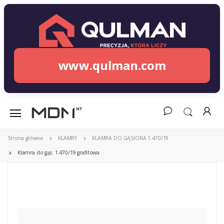
www.qulman.com
Strona główna
KLAMRY
KLAMRA DO GĄSIORA 1.470/19
Klamra do gąs. 1.470/19 grafitowa