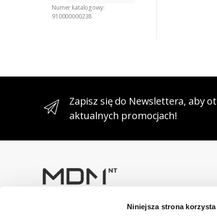
Numer katalogowy:
910000000238
Zapisz się do Newslettera, aby 
aktualnych promocjach!
Niniejsza strona korzysta
Masz pytania? Skontaktuj się z