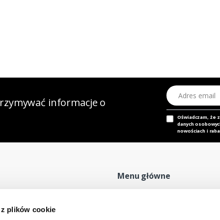
Adres email
otrzymywać informacje o
Oświadczam, że 
danych osobowych,
nowościach i raba
Menu główne
Strona główna
P
 z plików cookie
Nasz adres e-mail
Mapa sklepu
P