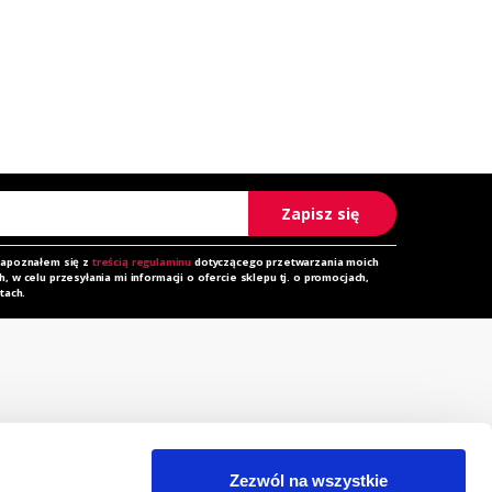
Zapisz się
zapoznałem się z
treścią regulaminu
dotyczącego przetwarzania moich
 w celu przesyłania mi informacji o ofercie sklepu tj. o promocjach,
tach.
rzechowalnia
Zapytanie ofertowe
orównywarka
Do pobrania
Zezwól na wszystkie