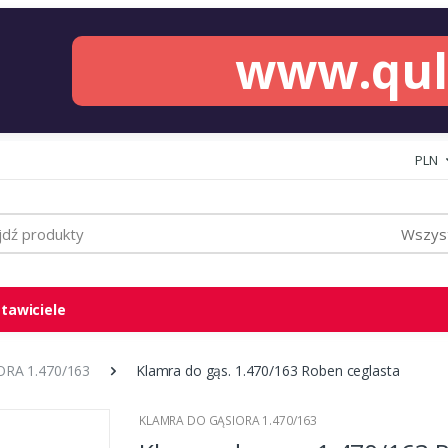
www.qu
PLN
Wszyst
tawiciele
RA 1.470/163
Klamra do gąs. 1.470/163 Roben ceglasta
KLAMRA DO GĄSIORA 1.470/163