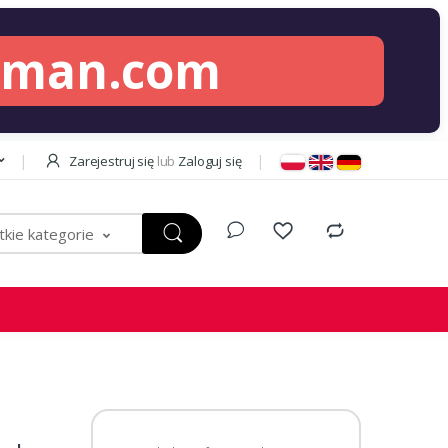
lman.com
Zarejestruj się
lub
Zaloguj się
kie kategorie