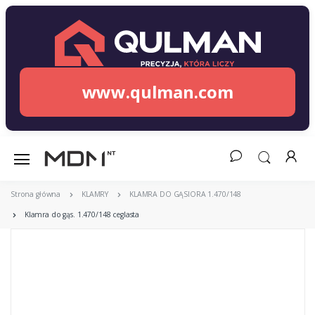
www.qulman.com
Strona główna
KLAMRY
KLAMRA DO GĄSIORA 1.470/148
Klamra do gąs. 1.470/148 ceglasta