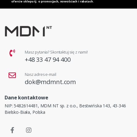
ofercie sklepu tj. o promocjach, nowościach i rabatach.
Masz pytania? Skontaktuj się z nami!
+48 33 47 94 400
Nasz adres e-mail
dok@mdmnt.com
Dane kontaktowe
NIP: 5482614481, MDM NT sp. z o.o., Bestwińska 143, 43-346
Bielsko-Biała, Polska