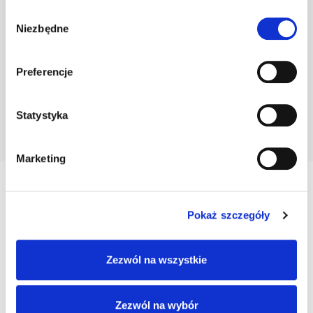
Specyfikacja techniczna
Wybór
Niezbędne
zgody
Producent
MDM
Dostępność
na zapytanie
Preferencje
Statystyka
Marketing
Twoje ostatnio oglądane produkty
Pokaż szczegóły
KLAMRA DO GĄSIORA 1.470/148
Klamra do gąs. 1.470/148
Zezwól na wszystkie
ceglasta
Zezwól na wybór