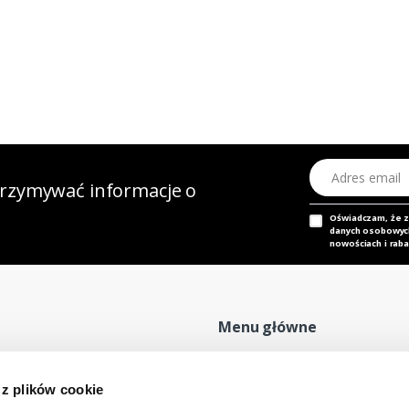
Adres email
otrzymywać informacje o
Oświadczam, że 
danych osobowych,
nowościach i raba
Menu główne
Strona główna
P
 z plików cookie
Nasz adres e-mail
Mapa sklepu
P