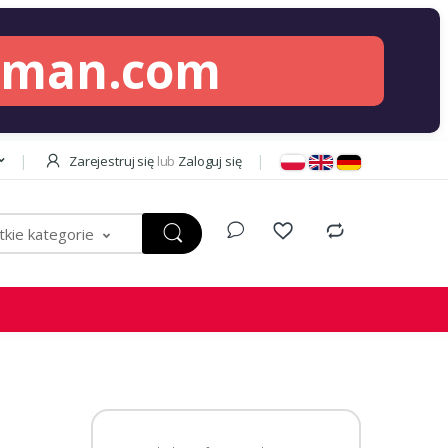
lman.com
Zarejestruj się
lub
Zaloguj się
kie kategorie