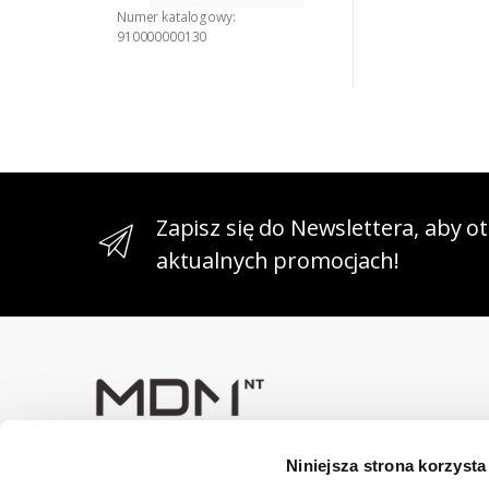
Numer katalogowy:
910000000130
Zapisz się do Newslettera, aby 
aktualnych promocjach!
Niniejsza strona korzysta
Masz pytania? Skontaktuj się z