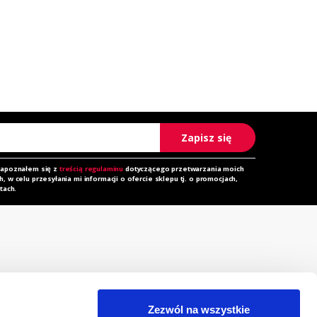
Zapisz się
zapoznałem się z
treścią regulaminu
dotyczącego przetwarzania moich
 w celu przesyłania mi informacji o ofercie sklepu tj. o promocjach,
tach.
rzechowalnia
Zapytanie ofertowe
orównywarka
Do pobrania
Zezwól na wszystkie