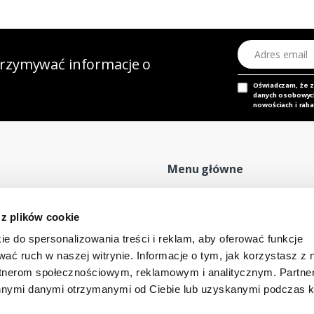
Adres email
otrzymywać informacje o
Oświadczam, że 
danych osobowych,
nowościach i raba
Menu główne
Strona główna
P
 z plików cookie
Nasz adres e-mail
Mapa sklepu
P
dok@mdmnt.com
ie do spersonalizowania treści i reklam, aby oferować funkcje
Moje konto
R
wać ruch w naszej witrynie. Informacje o tym, jak korzystasz z 
Promocje
R
rtnerom społecznościowym, reklamowym i analitycznym. Partn
Kontakt
innymi danymi otrzymanymi od Ciebie lub uzyskanymi podczas k
-346 Bielsko-Biała, Polska