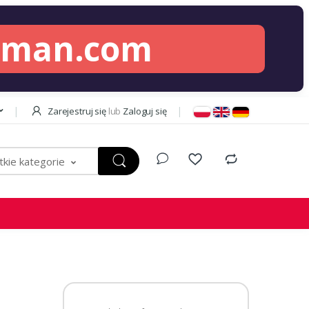
lman.com
Zarejestruj się
lub
Zaloguj się
kie kategorie