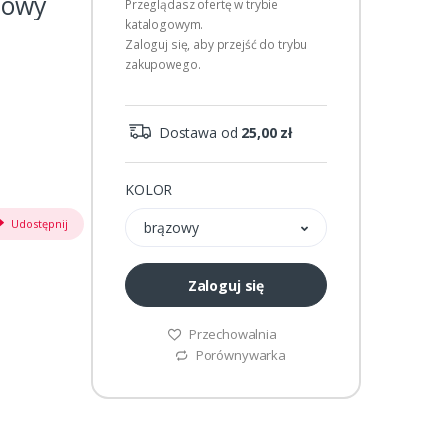
zowy
Przeglądasz ofertę w trybie
katalogowym.
Zaloguj się, aby przejść do trybu
zakupowego.
Dostawa od
25,00 zł
KOLOR
Udostępnij
brązowy
Zaloguj się
Przechowalnia
Porównywarka