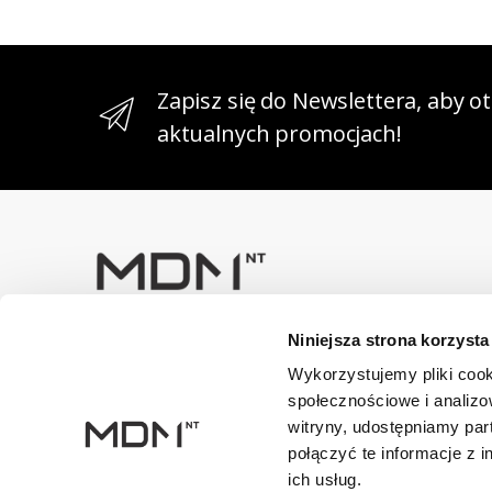
Zapisz się do Newslettera, aby 
aktualnych promocjach!
Niniejsza strona korzysta
Masz pytania? Skontaktuj się z
nami!
Wykorzystujemy pliki cook
+48 33 47 94 400
społecznościowe i analizo
witryny, udostępniamy pa
Dane kontaktowe
połączyć te informacje z 
NIP: 5482614481, MDM NT sp. z o.o., Bestwińska 143, 43
ich usług.