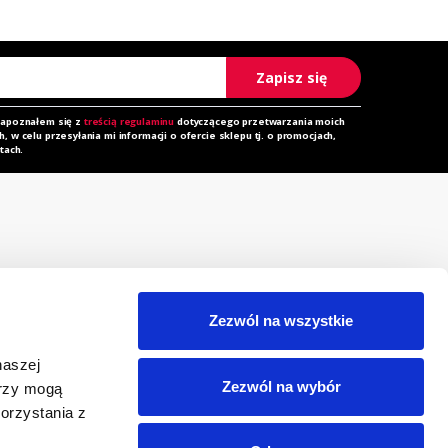
Zapisz się
zapoznałem się z
treścią regulaminu
dotyczącego przetwarzania moich
 w celu przesyłania mi informacji o ofercie sklepu tj. o promocjach,
tach.
rzechowalnia
Zapytanie ofertowe
orównywarka
Do pobrania
Zezwól na wszystkie
egulamin
Polityka prywatności i
naszej
cookies
eklamacja
Zezwól na wybór
erzy mogą
RODO
orzystania z