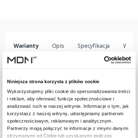
Warianty
Opis
Specyfikacja
Wysył
PRODUKT
JM
ILOŚĆ
Niniejsza strona korzysta z plików cookie
Bariera p-śnieg.
Wykorzystujemy pliki cookie do spersonalizowania treści
aluminiowa 26
szt
–
i reklam, aby oferować funkcje społecznościowe i
mm L-3,0 m
analizować ruch w naszej witrynie. Informacje o tym, jak
korzystasz z naszej witryny, udostępniamy partnerom
społecznościowym, reklamowym i analitycznym.
Bariera p-śnieg.
aluminiowa 26
Partnerzy mogą połączyć te informacje z innymi danymi
szt
–
mm L-3,0 m
otrzymanymi od Ciebie lub uzyskanymi podczas