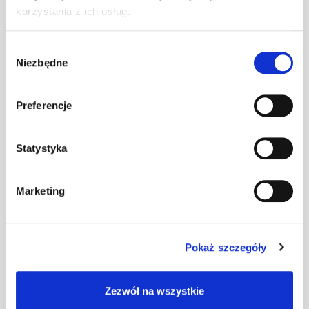
ceglasta
korzystania z ich usług.
Bariera p-śnieg.
Wybór
aluminiowa 26
Niezbędne
szt
–
zgody
mm L-3,0 m
brązowa
Preferencje
Bariera p-śnieg.
aluminiowa 26
szt
–
Statystyka
mm L-3,0 m
ciemnobrązowa
Marketing
Bariera p-śnieg.
aluminiowa 26
szt
–
mm L-3,0 m
Pokaż szczegóły
grafitowa
Bariera p-śnieg.
Zezwól na wszystkie
aluminiowa 26
szt
–