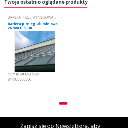
Twoje ostatnio oglądane produkty
BARIERA PRZECIWŚNIEGOWA
ALUMINIOWA
Bariera p-śnieg. aluminiowa
26 mm L-3,0 m
Numer katalogowy:
814000000000
Zapisz się do Newslettera, aby