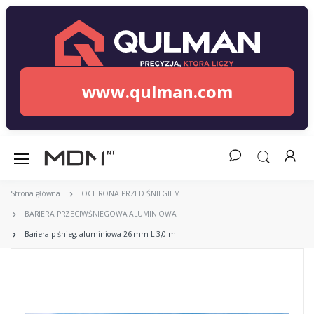
www.qulman.com
Strona główna
OCHRONA PRZED ŚNIEGIEM
BARIERA PRZECIWŚNIEGOWA ALUMINIOWA
Bariera p-śnieg. aluminiowa 26 mm L-3,0 m