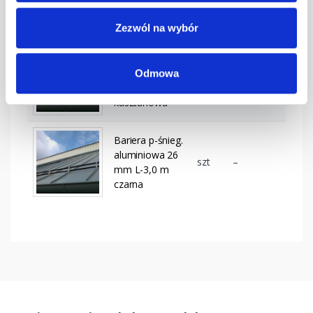
mm L-3,0 m
czerwona
Zezwól na wybór
Bariera p-śnieg.
aluminiowa 26
Odmowa
szt
–
mm L-3,0 m
kasztanowa
Bariera p-śnieg.
aluminiowa 26
szt
–
mm L-3,0 m
czarna